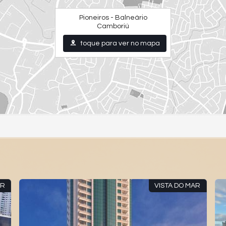
Pioneiros - Balneário
Camboriú
toque para ver no mapa
AR
VISTA DO MAR