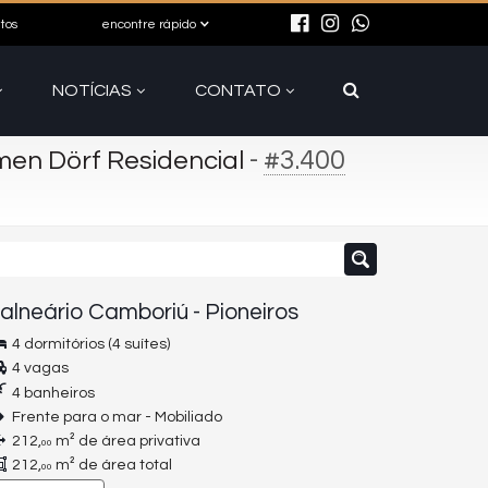
itos
encontre rápido
NOTÍCIAS
CONTATO
-
#3.400
en Dörf Residencial
alneário Camboriú
-
Pioneiros
4 dormitórios (4 suítes)
4 vagas
4 banheiros
Frente para o mar - Mobiliado
212,
m² de área privativa
00
212,
m² de área total
00