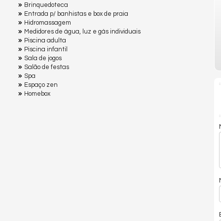
Brinquedoteca
Entrada p/ banhistas e box de praia
Hidromassagem
Medidores de água, luz e gás individuais
Piscina adulta
Piscina infantil
Sala de jogos
Salão de festas
Spa
Espaço zen
Homebox