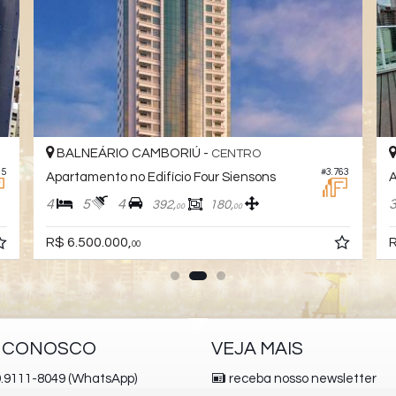
BALNEÁRIO CAMBORIÚ -
CENTRO
25
#3.763
Apartamento no Edifício Four Siensons
A
4
5
4
392,
180,
00
00
R$ 6.500.000,
R
00
E CONOSCO
VEJA MAIS
.9111-8049 (WhatsApp)
receba nosso newsletter