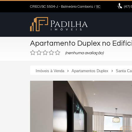
CRECI/SC 5504-J
- Balneário Camboriú /
SC
(47)
9
Apartamento Duplex no Edifíc
(nenhuma avaliação)
Imóveis à Venda
Apartamentos Duplex
Santa Ca