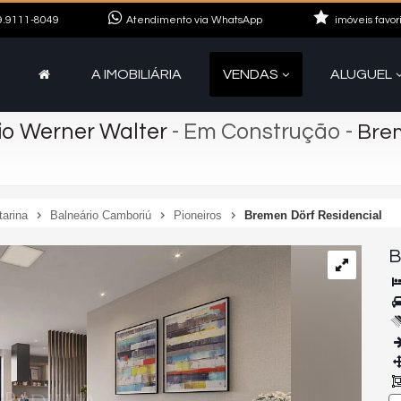
.9111-8049
Atendimento via WhatsApp
imóveis favor
A IMOBILIÁRIA
VENDAS
ALUGUEL
io Werner Walter
- Em Construção
-
Brem
tarina
Balneário Camboriú
Pioneiros
Bremen Dörf Residencial
B