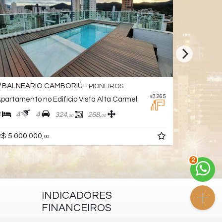
BALNEÁRIO CAMBORIÚ -
BALNEÁ
PIONEIROS
#3.265
partamento no Edifício Vista Alta Carmel
Apartamen
3
4
4
4
5
324,
268,
00
00
R$ 6.280.
$ 5.000.000,
00
2
INDICADORES
FINANCEIROS