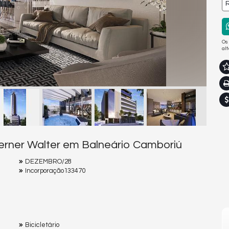
R
Os
al
erner Walter em Balneário Camboriú
DEZEMBRO/28
Incorporação133470
Bicicletário