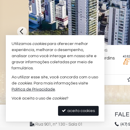
Utilizamos
cookies
para oferecer melhor
experiência, melhorar o desempenho,
BALNEÁRIO CAMBORIÚ -
PIONEIROS
analisar como você interage em nosso site e
#3.399
#3.8
Apartamento no Edifício Alameda Jardins
gravar informações coletadas por meio de
4
5
3
384,
228,
formulários.
00
00
Ao utilizar esse site, você concorda com o uso
R$ 6.000.000,
00
de
cookies
. Para mais informações visite
Política de Privacidade
.
Você aceita o uso de
cookies
?
aceito cookies
PADILHA IMÓVEIS
FAL
Rua 901, nº 130 - Sala 01
(47)
9