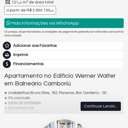
121,
m² de área total
00
a partir de
R$ 2.650.100,
00
Mais Informações via WhatsApp
Os preços, disponibilidades e condições de pagamento poderão ser alterados sem prévia
comunicação.
Adicionar aos Favoritos
Imprimir
Financiamentos
Apartamento no Edifício Werner Walter
em Balneário Camboriú
UnidadeRua Bruno Silva, 182, Pioneiros, Bal. Camboriú - SC
3% concluído
DATA DE ENTREGA
Continuar Lendo...
DEZEMBRO/28
Incorporação133470
Unidades: