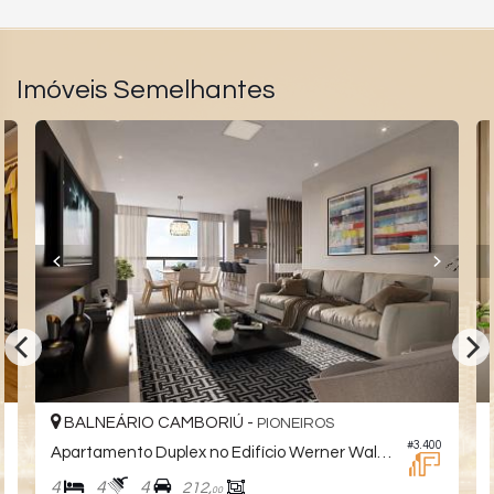
Imóveis Semelhantes
BALNEÁRIO CAMBORIÚ -
PIONEIROS
0
#3.400
Apartamento Duplex no Edifício Werner Walter
4
4
4
212,
00