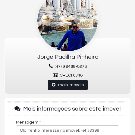
Acabamento em gesso
Churrasqueira
Cozinha
Espera para split
Fechadura com senha na porta de entrada
Gás Individual
Hidrômetro Individual
Infraestrutura para água quente
Living
Infra para automação
Jorge Padilha Pinheiro
(47) 9.8469-8378
Empreendimento:
Academia
CRECI 6346
Bicicletário
mais imóveis
Brinquedoteca
Entrada p/ banhistas e box de praia
Hidromassagem
Medidores de água, luz e gás individuais
Piscina adulta
Mais informações sobre este imóvel
Piscina infantil
Sala de jogos
Mensagem
Salão de festas
Spa
Espaço zen