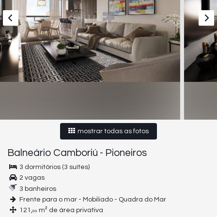
mostrar todas as fotos
Balneário Camboriú
-
Pioneiros
3 dormitórios (3 suítes)
2 vagas
3 banheiros
Frente para o mar - Mobiliado - Quadra do Mar
121,
m² de área privativa
00