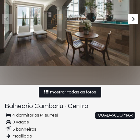
mostrar todas as fotos
Balneário Camboriú
-
Centro
4 dormitórios (4 suítes)
QUADRA DO MAR
3 vagas
5 banheiros
Mobiliado