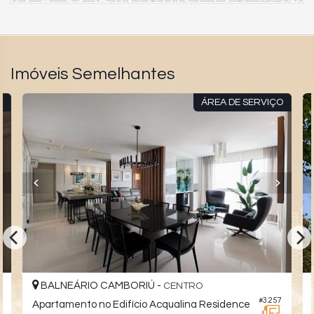
Imóveis Semelhantes
R
ÁREA DE SERVIÇO
BALNEÁRIO CAMBORIÚ -
CENTRO
4
#3.257
Apartamento no Edifício Acqualina Residence