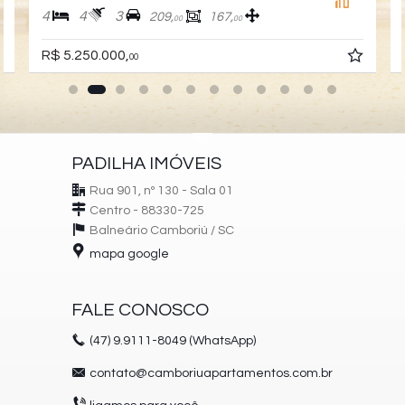
4
4
3
209,
167,
00
00
R$ 5.250.000,
00
PADILHA IMÓVEIS
Rua 901, nº 130 - Sala 01
Centro - 88330-725
Balneário Camboriú /
SC
mapa google
FALE CONOSCO
(47)
9.9111-8049 (WhatsApp)
contato@camboriuapartamentos.com.br