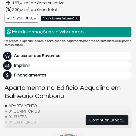
167,
m² de área privativa
00
209,
m² de área total
00
R$ 5.250.000,
financiamento bancário
00
Mais Informações via WhatsApp
Os preços, disponibilidades e condições de pagamento poderão ser alterados sem prévia
comunicação.
Adicionar aos Favoritos
Imprimir
Financiamentos
Apartamento no Edifício Acqualina em
Balneário Camboriú
APARTAMENTO
04 DORMITÓRIOS
04 SUITES
Continuar Lendo...
04 BANHEIROS
03 VAGAS
Hidromassagem