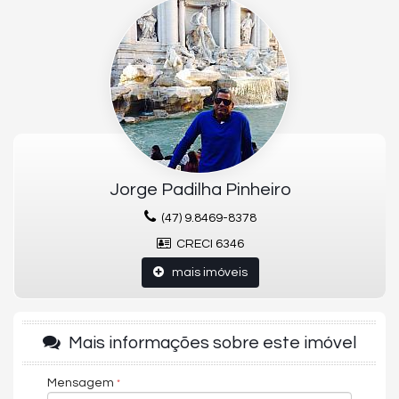
Living
Lavabo
Cozinha
Área de Serviço
Banheiro de Serviço
Churrasqueira
Sacada
Sacada com churrasqueira a gás
Mobiliado
Área total (m²)209.28m²
Área privativa (m²)167.47m²
EMPREENDIMENTO
Jorge Padilha Pinheiro
Piscina adulta
Piscina infantil
(47) 9.8469-8378
Espelho d' água
CRECI 6346
Hidromassagem na piscina
Piscina térmica
mais imóveis
Academia
Sala de jogos
Sala de games
Playground
Mais informações sobre este imóvel
Brinquedoteca
Sala de Reunião
Sauna
Mensagem
Salão de festas