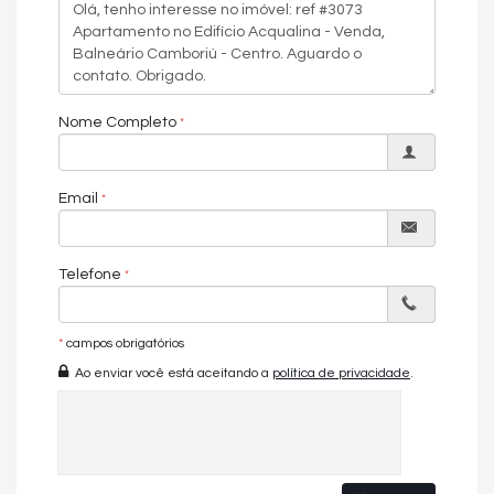
Espaço gourmet
Salão de beleza
Sala de descanso e sala de massagem
Quiosque e quiosque com churrasqueira
Nome Completo
Email
Telefone
*
campos obrigatórios
Ao enviar você está aceitando a
política de privacidade
.