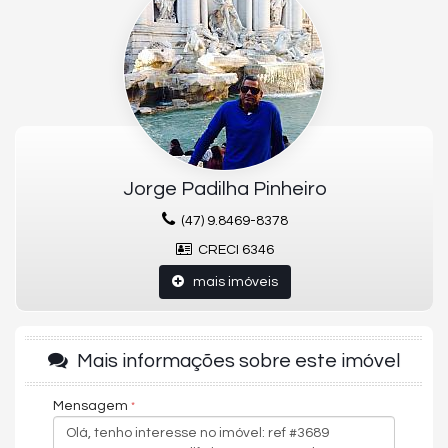
Sacada de frente para o mar
Cozinha gourmet
Living integrado
Banheiro de Serviço
Área de serviço
EMPREENDIMENTO:
Piscina térmica
Academia
Sala de jogos
Jorge Padilha Pinheiro
Sauna
Salão de festas
(47) 9.8469-8378
Bar
CRECI 6346
Sala de games
Piscina
mais imóveis
Espelho d'água
Espelho d'Água com Fonte
Piscina Coberta Aquecida
Piscina Externa com Prainha
Mais informações sobre este imóvel
Estar da Piscina
Beauty Lounge
Sala de Massagem
Mensagem
Sport Grill
Kids Play