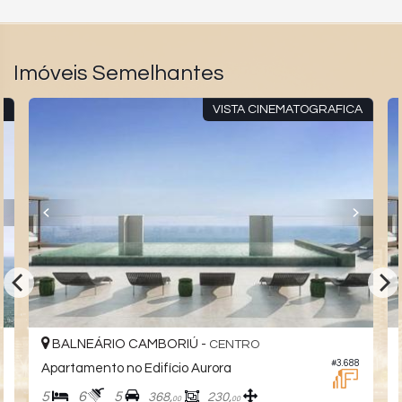
Imóveis Semelhantes
A
VISTA CINEMATOGRAFICA
BALNEÁRIO CAMBORIÚ -
CENTRO
9
#3.688
Apartamento no Edifício Aurora
5
6
5
368,
230,
00
00