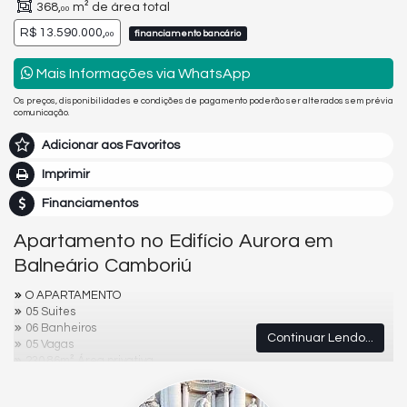
368,
m² de área total
00
R$ 13.590.000,
financiamento bancário
00
Mais Informações via WhatsApp
Os preços, disponibilidades e condições de pagamento poderão ser alterados sem prévia
comunicação.
Adicionar aos Favoritos
Imprimir
Financiamentos
Apartamento no Edifício Aurora em
Balneário Camboriú
O APARTAMENTO
05 Suites
06 Banheiros
Continuar Lendo...
05 Vagas
230.86m² Área privativa
368.44m² Área total
Lavabo