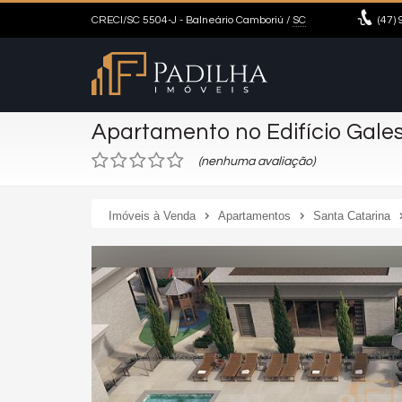
CRECI/SC 5504-J
- Balneário Camboriú /
SC
(47)
9
Apartamento no Edifício Gales
(nenhuma avaliação)
Imóveis à Venda
Apartamentos
Santa Catarina