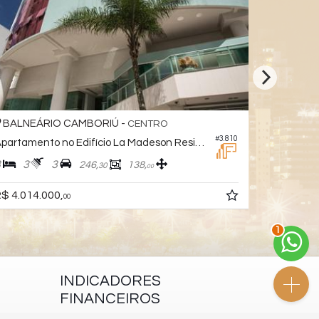
BALNEÁRIO CAMBORIÚ -
BALNEÁ
CENTRO
#3.810
Apartamento no Edifício La Madeson Residence
Apartamen
3
3
3
4
5
246,
138,
30
00
$ 4.014.000,
R$ 3.974.
00
2
INDICADORES
FINANCEIROS