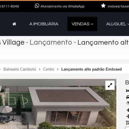
.9111-8049
Atendimento via WhatsApp
imóveis favor
A IMOBILIÁRIA
VENDAS
ALUGUEL
 Village
- Lançamento
-
Lançamento al
Balneário Camboriú
Centro
Lançamento alto padrão Embraed
B