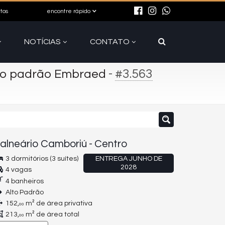
itos
encontre rápido
NOTÍCIAS
CONTATO
-
#3.563
to padrão Embraed
alneário Camboriú
-
Centro
3 dormitórios (3 suítes)
ENTREGA JUNHO DE
2028
4 vagas
4 banheiros
Alto Padrão
152,
m² de área privativa
00
213,
m² de área total
00