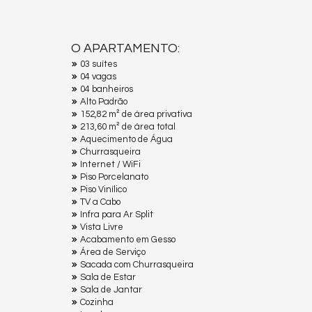
O APARTAMENTO:
03 suítes
04 vagas
04 banheiros
Alto Padrão
152,82 m² de área privativa
213,60 m² de área total
Aquecimento de Água
Churrasqueira
Internet / WiFi
Piso Porcelanato
Piso Vinílico
TV a Cabo
Infra para Ar Split
Vista Livre
Acabamento em Gesso
Área de Serviço
Sacada com Churrasqueira
Sala de Estar
Sala de Jantar
Cozinha