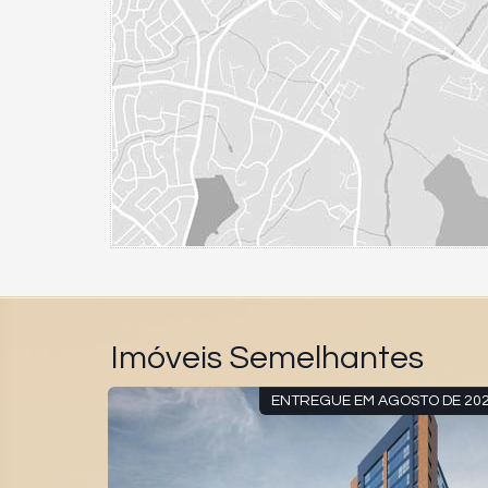
Imóveis Semelhantes
 AV.BRASIL
ENTREGUE EM AGOSTO DE 20