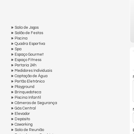
Sala de Jogos
Salão de Festas
Piscina
Quadra Esportiva
Spa
Espaço Gourmet
Espaço Fitness
Portaria 24h
Medidores Individuais
Captação de Água
Portão Eletrônico
Playground
Brinquedoteca
Piscina Infantil
Câmeras de Segurança
Gás Central
Elevador
Depósito
Coworking
Sala de Reunião