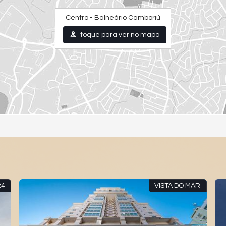
Centro - Balneário Camboriú
toque para ver no mapa
24
VISTA DO MAR