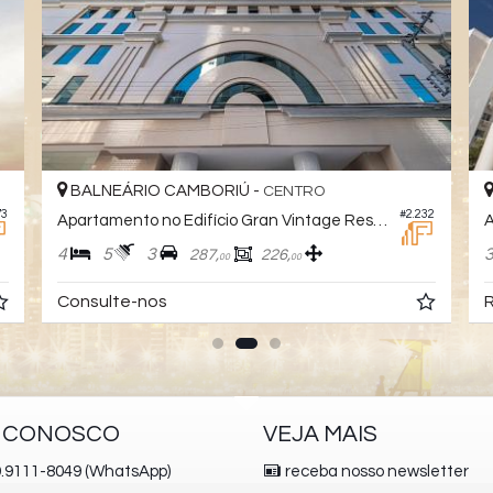
BALNEÁRIO CAMBORIÚ -
CENTRO
73
#2.232
Apartamento no Edifício Gran Vintage Residence
4
5
3
287,
226,
00
00
Consulte-nos
R
E CONOSCO
VEJA MAIS
.9111-8049 (WhatsApp)
receba nosso newsletter