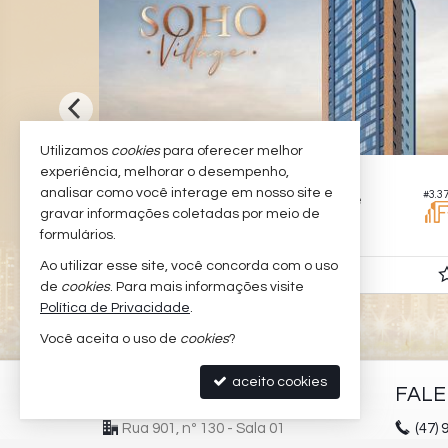
Utilizamos
cookies
para oferecer melhor
experiência, melhorar o desempenho,
BALNEÁRIO CAMBORIÚ -
CENTRO
analisar como você interage em nosso site e
#3.246
#3.3
Apartamento no Edifício Soho Village
gravar informações coletadas por meio de
4
3
3
213,
135,
formulários.
00
00
Ao utilizar esse site, você concorda com o uso
Consulte-nos
de
cookies
. Para mais informações visite
Política de Privacidade
.
Você aceita o uso de
cookies
?
aceito cookies
PADILHA IMÓVEIS
FAL
Rua 901, nº 130 - Sala 01
(47)
9