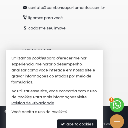
contato@camboriuapartamentos.com.br
ligamos para você
cadastre seu imóvel
VEJA MAIS
Utilizamos
cookies
para oferecer melhor
receba nosso newsletter
experiência, melhorar o desempenho,
analisar como você interage em nosso site e
trabalhe conosco
gravar informações coletadas por meio de
imóveis favoritos
formulários.
Ao utilizar esse site, você concorda com o uso
2
mapa de imóveis
de
cookies
. Para mais informações visite
Política de Privacidade
.
©
2026
CRECI/SC 5504-J
Política de Privacidade
Você aceita o uso de
cookies
?
aceito cookies
Site para imobiliárias
: Castel Digital