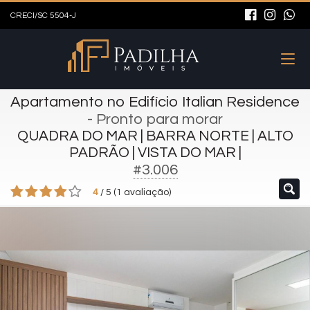
CRECI/SC 5504-J
Apartamento no Edifício Italian Residence
- Pronto para morar
QUADRA DO MAR | BARRA NORTE | ALTO
PADRÃO | VISTA DO MAR |
#3.006
4
/
5
(
1
avaliação)