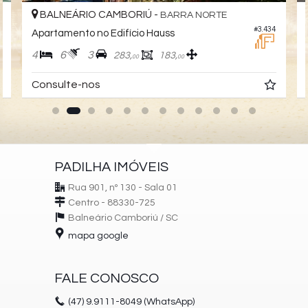
BALNEÁRIO CAMBORIÚ -
BARRA NORTE
7
#3.434
Apartamento no Edifício Hauss
4
6
3
283,
183,
00
00
Consulte-nos
PADILHA IMÓVEIS
Rua 901, nº 130 - Sala 01
Centro - 88330-725
Balneário Camboriú /
SC
mapa google
FALE CONOSCO
(47)
9.9111-8049 (WhatsApp)