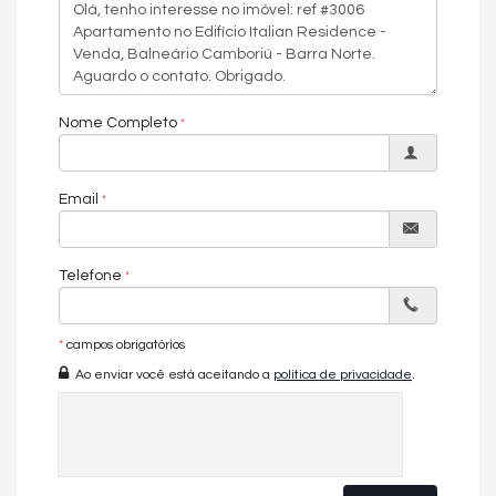
Espaço Gourmet Com Churrasqueira a Carvão
Piscina Interna Aquecida
Spa Com Hidromassagem
Sauna Seca e Sauna Úmida
Academia Com Vista Mar
Sala de Jogos / Pub
Nome Completo
Cinema
Mercadinho Particular
Email
Telefone
*
campos obrigatórios
Ao enviar você está aceitando a
política de privacidade
.