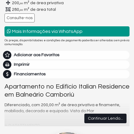
200,
m² de área privativa
00
280,
m² de área total
00
Consulte-nos
Mais Informações via WhatsApp
Os preços, disponibilidades e condições de pagamento poderão ser alterados sem prévia
comunicação.
Adicionar aos Favoritos
Imprimir
Financiamentos
Apartamento no Edifício Italian Residence
em Balneário Camboriú
Diferenciado, com 200,00 m² de área privativa e finamente,
mobiliado, decorado e equipado. Vista do Mar
Continuar Lendo...
O APARTAMENTO
04 suítes