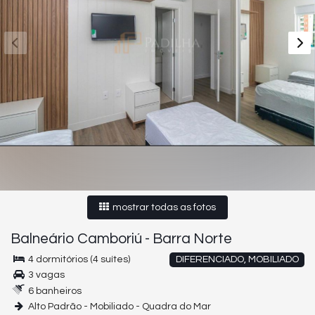
mostrar todas as fotos
Balneário Camboriú
-
Barra Norte
4 dormitórios (4 suítes)
DIFERENCIADO, MOBILIADO
3 vagas
6 banheiros
Alto Padrão - Mobiliado - Quadra do Mar