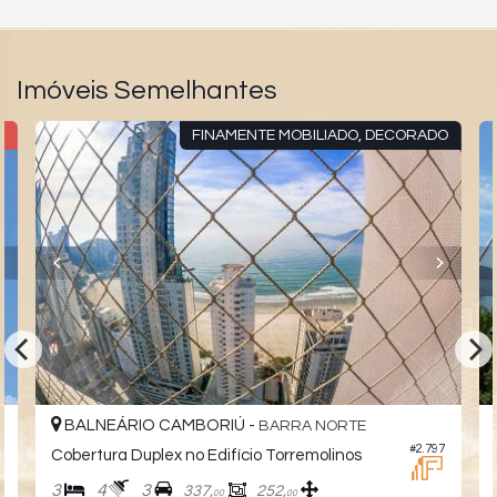
Imóveis Semelhantes
R
FINAMENTE MOBILIADO, DECORADO
BALNEÁRIO CAMBORIÚ -
BARRA NORTE
3
#2.797
Cobertura Duplex no Edifício Torremolinos
3
4
3
337,
252,
00
00