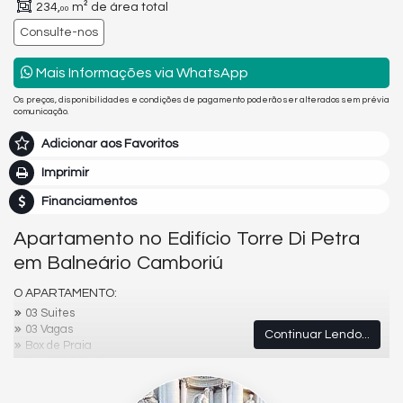
234,
m² de área total
00
Consulte-nos
Mais Informações via WhatsApp
Os preços, disponibilidades e condições de pagamento poderão ser alterados sem prévia
comunicação.
Adicionar aos Favoritos
Imprimir
Financiamentos
Apartamento no Edifício Torre Di Petra
em Balneário Camboriú
O APARTAMENTO:
03 Suites
03 Vagas
Continuar Lendo...
Box de Praia
Semi-Mobiliado
IPTU R$ 1.953,87
Condomínio: R$ 1.164,42