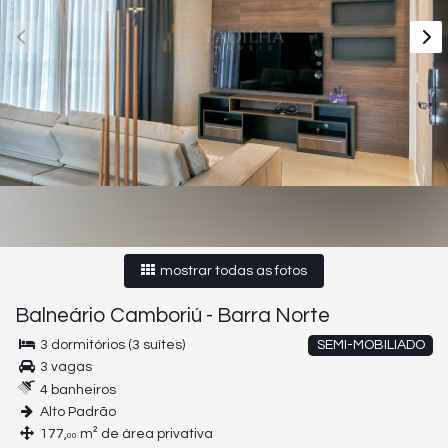
mostrar todas as fotos
Balneário Camboriú
-
Barra Norte
3 dormitórios (3 suítes)
SEMI-MOBILIADO
3 vagas
4 banheiros
Alto Padrão
177,
m² de área privativa
00