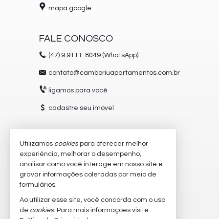
mapa google
FALE CONOSCO
(47)
9.9111-8049 (WhatsApp)
contato@camboriuapartamentos.com.br
ligamos para você
cadastre seu imóvel
Utilizamos
cookies
para oferecer melhor
VEJA MAIS
experiência, melhorar o desempenho,
receba nosso newsletter
analisar como você interage em nosso site e
gravar informações coletadas por meio de
trabalhe conosco
formulários.
imóveis favoritos
Ao utilizar esse site, você concorda com o uso
de
cookies
. Para mais informações visite
mapa de imóveis