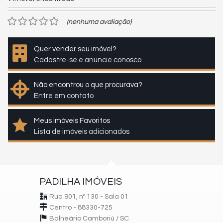
(nenhuma avaliação)
Quer vender seu imóvel?
Cadastre-se e anuncie conosco
Não encontrou o que procurava?
Entre em contato
Meus imóveis Favoritos
Lista de imóveis adicionados
PADILHA IMÓVEIS
Rua 901, nº 130 - Sala 01
Centro - 88330-725
Balneário Camboriú /
SC