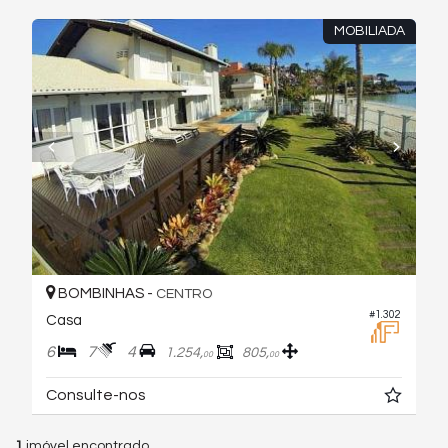
MOBILIADA
BOMBINHAS -
CENTRO
#1.302
Casa
6
7
4
1.254,
805,
00
00
Consulte-nos
1
imóvel encontrado