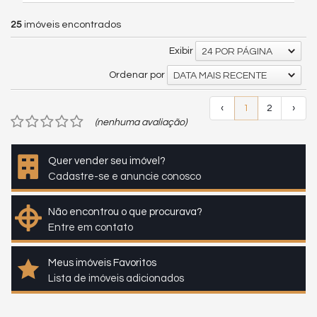
25
imóveis encontrados
Exibir
24 POR PÁGINA
Ordenar por
DATA MAIS RECENTE
‹
1
2
›
(nenhuma avaliação)
Quer vender seu imóvel?
Cadastre-se e anuncie conosco
Não encontrou o que procurava?
Entre em contato
Meus imóveis Favoritos
Lista de imóveis adicionados