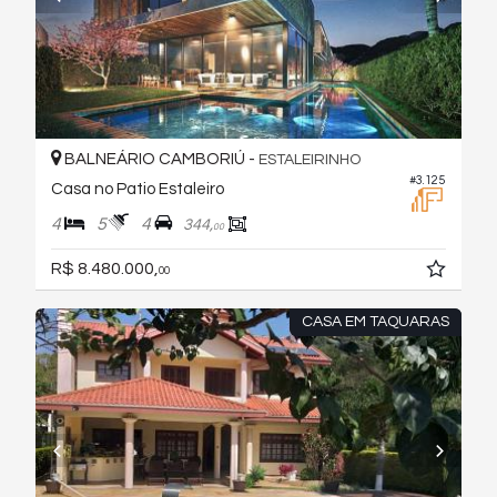
BALNEÁRIO CAMBORIÚ -
ESTALEIRINHO
#3.125
Casa no Patio Estaleiro
4
5
4
344,
00
R$ 8.480.000,
00
CASA EM TAQUARAS