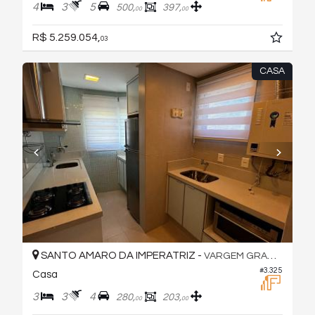
4
3
5
500,
397,
00
00
R$ 5.259.054,
03
CASA
SANTO AMARO DA IMPERATRIZ -
VARGEM GRANDE
#3.325
Casa
3
3
4
280,
203,
00
00