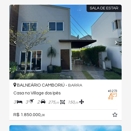
SALA DE ESTAR
BALNEÁRIO CAMBORIÚ -
BARRA
#3.273
Casa no Village dos Ipês
3
3
2
275,
150,
00
00
R$ 1.850.000,
00