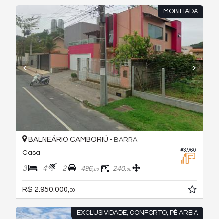
MOBILIADA
BALNEÁRIO CAMBORIÚ -
BARRA
#3.960
Casa
3
4
2
496,
240,
00
00
R$ 2.950.000,
00
EXCLUSIVIDADE, CONFORTO, PÉ AREIA