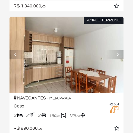
R$ 1.340.000,
00
AMPLO TERRENO
NAVEGANTES -
MEIA PRAIA
#2.554
Casa
3
2
3
160,
125,
00
00
R$ 890.000,
00