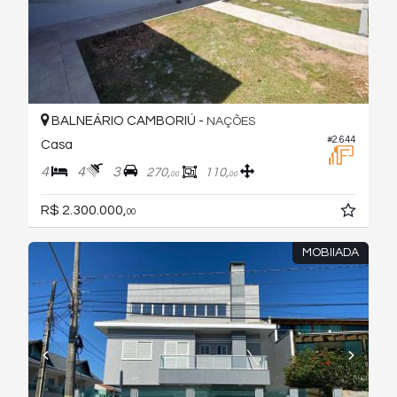
BALNEÁRIO CAMBORIÚ -
NAÇÕES
#2.644
Casa
4
4
3
270,
110,
00
00
R$ 2.300.000,
00
MOBIIADA