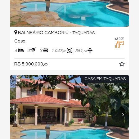
BALNEÁRIO CAMBORIÚ -
TAQUARAS
#3.079
Casa
4
4
3
1.047,
351,
00
00
R$ 5.900.000,
00
CASA EM TAQUARAS