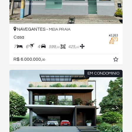
NAVEGANTES -
MEIA PRAIA
#3.263
Casa
7
6
4
599,
425,
00
00
R$ 6.000.000,
00
EM CONDOMINIO