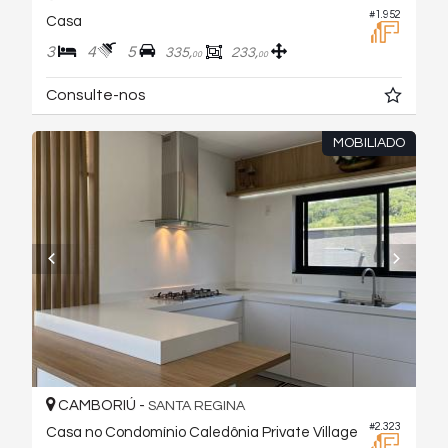
#1.952
Casa
3
4
5
335,
233,
00
00
Consulte-nos
MOBILIADO
CAMBORIÚ -
SANTA REGINA
#2.323
Casa no Condomínio Caledônia Private Village