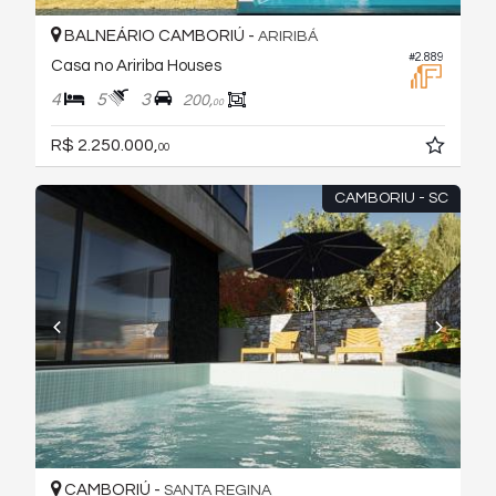
BALNEÁRIO CAMBORIÚ -
ARIRIBÁ
#2.889
Casa no Aririba Houses
4
5
3
200,
00
R$ 2.250.000,
00
CAMBORIU - SC
CAMBORIÚ -
SANTA REGINA