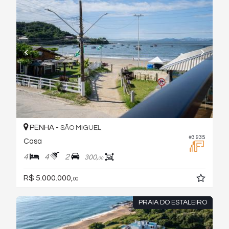
PENHA -
SÃO MIGUEL
#3.935
Casa
4
4
2
300,
00
R$ 5.000.000,
00
PRAIA DO ESTALEIRO