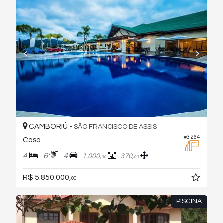
CAMBORIÚ -
SÃO FRANCISCO DE ASSIS
#3.264
Casa
4
6
4
1.000,
370,
00
00
R$ 5.850.000,
00
PISCINA