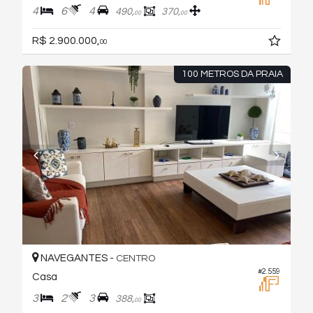
4
6
4
490,
370,
00
00
R$ 2.900.000,
00
100 METROS DA PRAIA
NAVEGANTES -
CENTRO
#2.559
Casa
3
2
3
388,
00