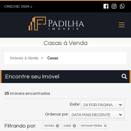
CRECI/SC 5504-J
Casas à Venda
Imóveis à Venda
Casas
Encontre seu Imóvel
25
imóveis encontrados
Exibir
24 POR PÁGINA
Ordenar por
DATA MAIS RECENTE
Filtrando por:
venda
casa
remover todos