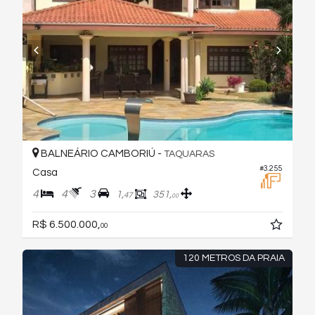
BALNEÁRIO CAMBORIÚ -
TAQUARAS
#3.255
Casa
4
4
3
1,
351,
47
00
R$ 6.500.000,
00
120 METROS DA PRAIA