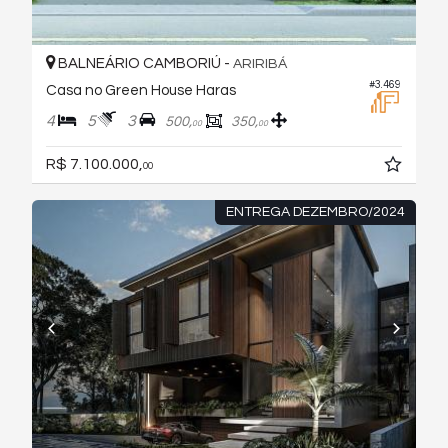
BALNEÁRIO CAMBORIÚ -
ARIRIBÁ
#3.469
Casa no Green House Haras
4
5
3
500,
350,
00
00
R$ 7.100.000,
00
ENTREGA DEZEMBRO/2024