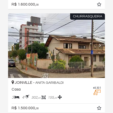
R$ 1.600.000,
00
CHURRASQUEIRA
JOINVILLE -
ANITA GARIBALDI
#3.301
Casa
3
4
302,
155,
00
00
R$ 1.500.000,
00