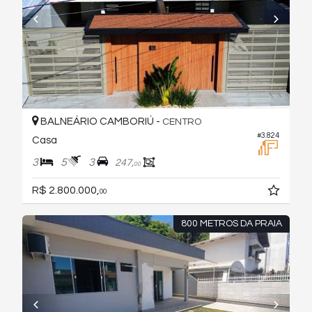
BALNEÁRIO CAMBORIÚ -
CENTRO
#3.824
Casa
3
5
3
247,
00
R$ 2.800.000,
00
800 METROS DA PRAIA