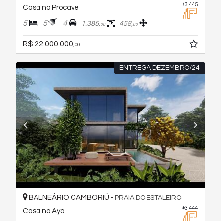
#3.445
Casa no Procave
5
5
4
1.385,
458,
00
00
R$ 22.000.000,
00
ENTREGA DEZEMBRO/24
BALNEÁRIO CAMBORIÚ -
PRAIA DO ESTALEIRO
#3.444
Casa no Aya