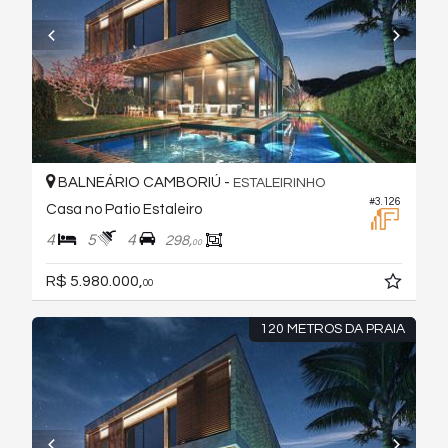
BALNEÁRIO CAMBORIÚ -
ESTALEIRINHO
#3.126
Casa no Patio Estaleiro
4
5
4
298,
00
R$ 5.980.000,
00
120 METROS DA PRAIA