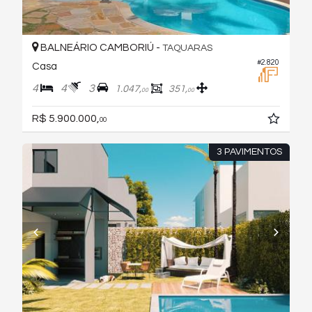
BALNEÁRIO CAMBORIÚ -
TAQUARAS
#2.820
Casa
4
4
3
1.047,
351,
00
00
R$ 5.900.000,
00
3 PAVIMENTOS