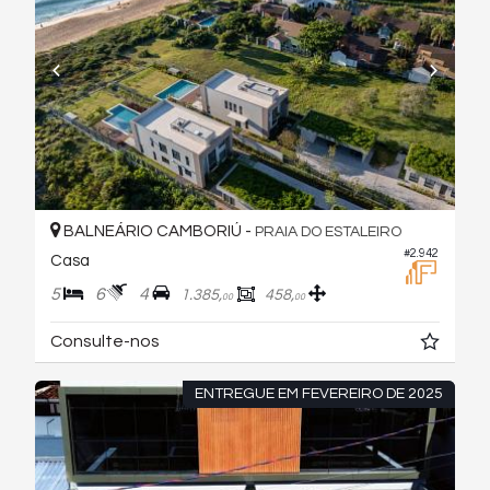
BALNEÁRIO CAMBORIÚ -
PRAIA DO ESTALEIRO
#2.942
Casa
5
6
4
1.385,
458,
00
00
Consulte-nos
ENTREGUE EM FEVEREIRO DE 2025