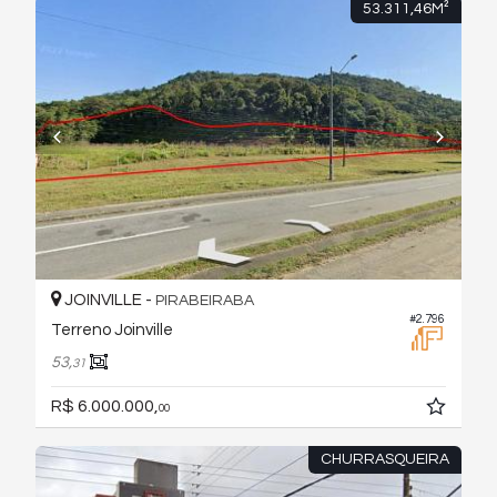
53.311,46M²
JOINVILLE -
PIRABEIRABA
#2.796
Terreno Joinville
53,
31
R$ 6.000.000,
00
CHURRASQUEIRA