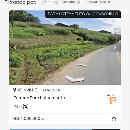
Filtrando por:
venda
joinville
remover todos
PARA LOTEAMENTO OU CONDOMÍNIO
JOINVILLE -
FLORESTA
#2.795
Terreno Para Loteamento
38,
00
R$ 4.000.000,
00