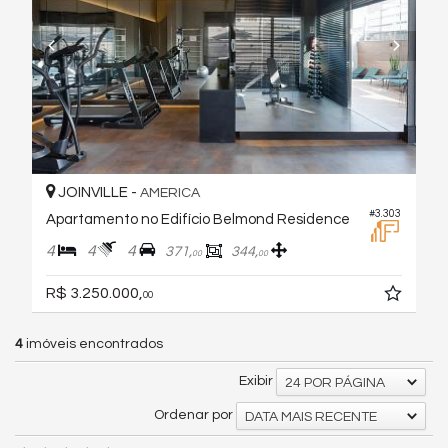
JOINVILLE -
AMERICA
#3.303
Apartamento no Edifício Belmond Residence
4
4
4
371,
344,
00
00
R$ 3.250.000,
00
4
imóveis encontrados
Exibir
24 POR PÁGINA
Ordenar por
DATA MAIS RECENTE