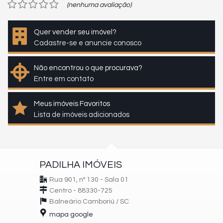
(nenhuma avaliação)
Quer vender seu imóvel?
Cadastre-se e anuncie conosco
Não encontrou o que procurava?
Entre em contato
Meus imóveis Favoritos
Lista de imóveis adicionados
PADILHA IMÓVEIS
Rua 901, nº 130 - Sala 01
Centro - 88330-725
Balneário Camboriú /
SC
mapa google