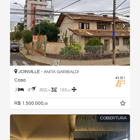
JOINVILLE -
ANITA GARIBALDI
#3.301
Casa
3
4
302,
155,
00
00
R$ 1.500.000,
00
COBERTURA