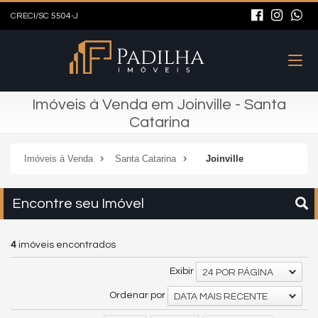
CRECI/SC 5504-J
Imóveis à Venda em Joinville - Santa
Catarina
Imóveis à Venda
Santa Catarina
Joinville
Encontre seu Imóvel
4
imóveis encontrados
Exibir
24 POR PÁGINA
Ordenar por
DATA MAIS RECENTE