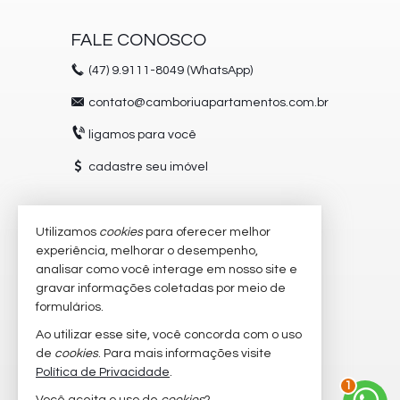
FALE CONOSCO
(47)
9.9111-8049 (WhatsApp)
contato@camboriuapartamentos.com.br
ligamos para você
cadastre seu imóvel
Utilizamos
cookies
para oferecer melhor
VEJA MAIS
experiência, melhorar o desempenho,
receba nosso newsletter
analisar como você interage em nosso site e
gravar informações coletadas por meio de
trabalhe conosco
formulários.
imóveis favoritos
Ao utilizar esse site, você concorda com o uso
de
cookies
. Para mais informações visite
2
mapa de imóveis
Política de Privacidade
.