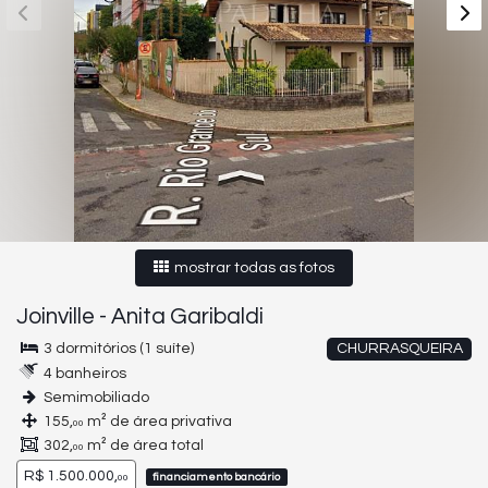
mostrar todas as fotos
Joinville
-
Anita Garibaldi
3 dormitórios (1 suíte)
CHURRASQUEIRA
4 banheiros
Semimobiliado
155,
m² de área privativa
00
302,
m² de área total
00
R$ 1.500.000,
financiamento bancário
00