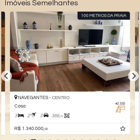
Imóveis Semelhantes
A
100 METROS DA PRAIA
NAVEGANTES -
CENTRO
#2.559
5
Casa
3
2
3
388,
00
R$ 1.340.000,
00