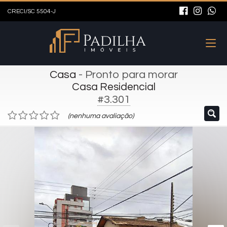
CRECI/SC 5504-J
Casa
- Pronto para morar
Casa Residencial
#3.301
(nenhuma avaliação)