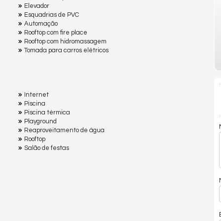
Elevador
Esquadrias de PVC
Automação
Rooftop com fire place
Rooftop com hidromassagem
Tomada para carros elétricos
Internet
Piscina
Piscina térmica
Playground
Reaproveitamento de água
Rooftop
Salão de festas