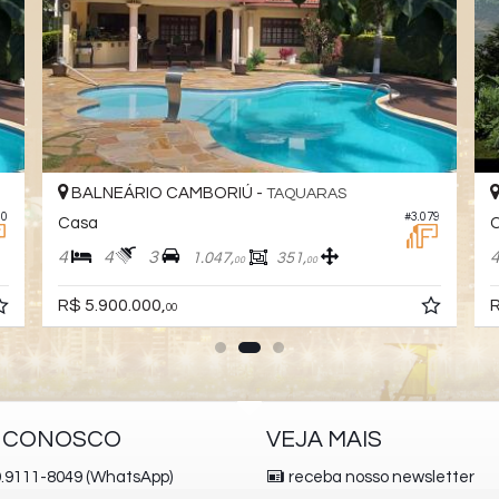
BALNEÁRIO CAMBORIÚ -
TAQUARAS
20
#3.079
Casa
C
4
4
3
1.047,
351,
00
00
R$ 5.900.000,
R
00
E CONOSCO
VEJA MAIS
.9111-8049 (WhatsApp)
receba nosso newsletter