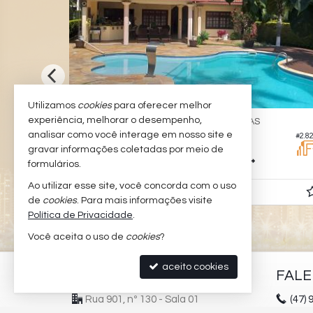
Utilizamos
cookies
para oferecer melhor
experiência, melhorar o desempenho,
BALNEÁRIO CAMBORIÚ -
O
TAQUARAS
analisar como você interage em nosso site e
#3.126
#2.8
Casa
gravar informações coletadas por meio de
4
4
3
1.047,
351,
formulários.
00
00
Ao utilizar esse site, você concorda com o uso
R$ 5.900.000,
00
de
cookies
. Para mais informações visite
Política de Privacidade
.
Você aceita o uso de
cookies
?
aceito cookies
PADILHA IMÓVEIS
FAL
Rua 901, nº 130 - Sala 01
(47)
9