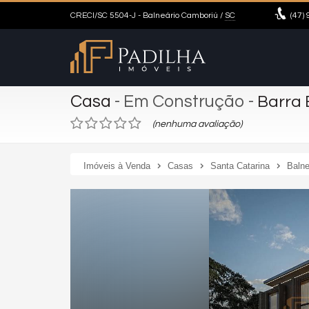
CRECI/SC 5504-J
- Balneário Camboriú /
SC
(47)
9
Casa
- Em Construção
-
Barra 
(nenhuma avaliação)
Imóveis à Venda
Casas
Santa Catarina
Balne