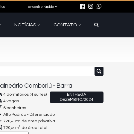
itos
encontre rápido
NOTÍCIAS
CONTATO
alneário Camboriú
-
Barra
4 dormitórios (4 suítes)
ENTREGA
DEZEMBRO/2024
4 vagas
6 banheiros
Alto Padrão - Diferenciado
720,
m² de área privativa
00
720,
m² de área total
00