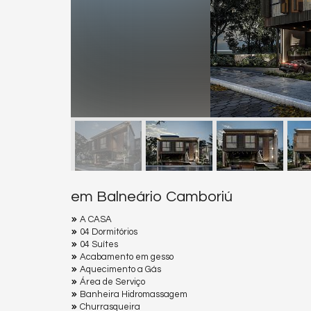
em Balneário Camboriú
A CASA
04 Dormitórios
04 Suítes
Acabamento em gesso
Aquecimento a Gás
Área de Serviço
Banheira Hidromassagem
Churrasqueira