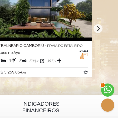
BALNEÁRIO CAMBORIÚ -
BALNEÁ
PRAIA DO ESTALEIRO
#3.444
asa no Aya
Casa
4
3
5
3
4
500,
397,
00
00
$ 5.259.054,
R$ 2.950.
03
2
INDICADORES
FINANCEIROS