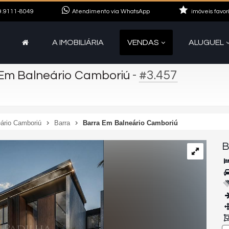
.9111-8049
Atendimento via WhatsApp
imóveis favor
A IMOBILIÁRIA
VENDAS
ALUGUEL
-
#3.457
Em Balneário Camboriú
ário Camboriú
Barra
Barra Em Balneário Camboriú
B