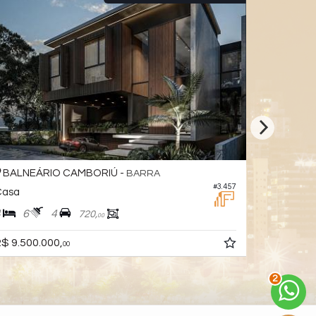
BALNEÁRIO CAMBORIÚ -
BALNEÁ
BARRA
#3.457
Casa
Casa
4
6
4
4
4
720,
00
$ 9.500.000,
R$ 2.300.
00
2