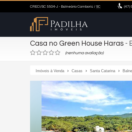
CRECI/SC 5504-J
- Balneário Camboriú /
SC
(47)
9
Casa no Green House Haras
- 
(nenhuma avaliação)
Imóveis à Venda
Casas
Santa Catarina
Balne