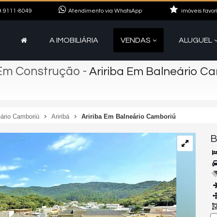
.9111-8049
Atendimento via WhatsApp
imóveis favor
A IMOBILIÁRIA
VENDAS
ALUGUEL
Em Construção
-
Aririba Em Balneário C
ário Camboriú
Ariribá
Aririba Em Balneário Camboriú
B