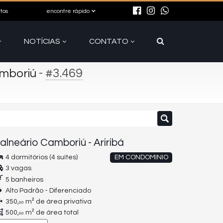
itos
encontre rápido
NOTÍCIAS
CONTATO
-
#3.469
amboriú
alneário Camboriú
-
Ariribá
4 dormitórios (4 suítes)
EM CONDOMINIO
3 vagas
5 banheiros
Alto Padrão - Diferenciado
350,
m² de área privativa
00
500,
m² de área total
00