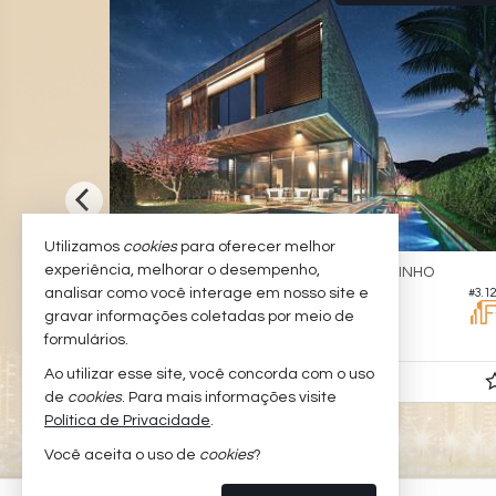
Utilizamos
cookies
para oferecer melhor
experiência, melhorar o desempenho,
BALNEÁRIO CAMBORIÚ -
ESTALEIRINHO
analisar como você interage em nosso site e
#3.1
#3.079
Casa no Patio Estaleiro
gravar informações coletadas por meio de
4
5
4
344,
formulários.
00
Ao utilizar esse site, você concorda com o uso
R$ 8.480.000,
00
de
cookies
. Para mais informações visite
Política de Privacidade
.
Você aceita o uso de
cookies
?