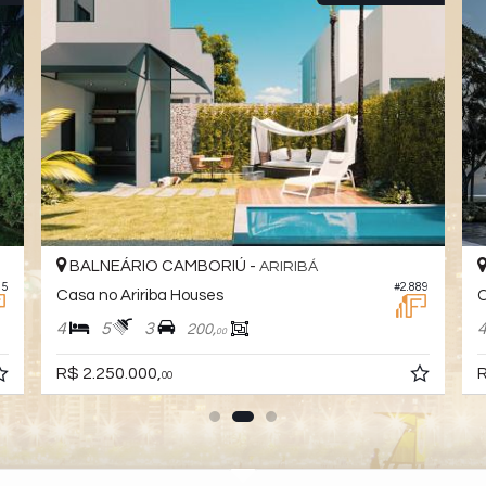
BALNEÁRIO CAMBORIÚ -
ARIRIBÁ
25
#2.889
Casa no Aririba Houses
4
5
3
200,
00
R$ 2.250.000,
R
00