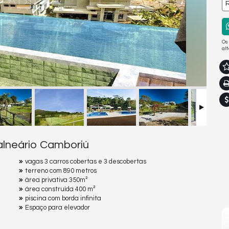
R
Os
al
lneário Camboriú
vagas 3 carros cobertas e 3 descobertas
terreno com 890 metros
área privativa 350m²
área construída 400 m²
piscina com borda infinita
Espaço para elevador